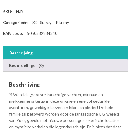
SKU:
N/B
Categorieën:
3D Blu-ray
,
Blu-ray
EAN code:
5050582884340
Beschrijving
Beoordelingen (0)
Beschrijving
‘S Werelds grootste katachtige vechter, minnaar en
melkkenner is terug in deze originele serie vol gedurfde
avonturen, geweldige laarzen en hilarisch plezier! De hele
familie zal betoverd worden door de fantastische CG-wereld
van Puss, gevuld met nieuwe personages, exotische locaties
en mystieke verhalen die legendarisch zijn. Er is niets dat deze