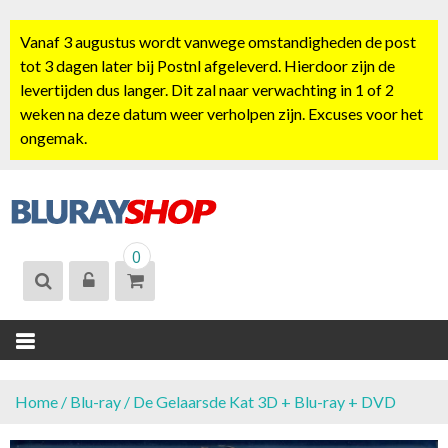
S
k
Vanaf 3 augustus wordt vanwege omstandigheden de post
i
tot 3 dagen later bij Postnl afgeleverd. Hierdoor zijn de
p
levertijden dus langer. Dit zal naar verwachting in 1 of 2
t
weken na deze datum weer verholpen zijn. Excuses voor het
o
ongemak.
c
o
n
t
BLURAYSHOP.
e
0
NL
n
t
Home
/
Blu-ray
/ De Gelaarsde Kat 3D + Blu-ray + DVD