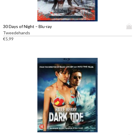
D
30 Days of Night – Blu-ray
i
Tweedehands
t
€
5,99
p
r
o
d
u
c
t
h
e
e
f
t
m
e
e