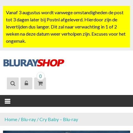
S
k
Vanaf 3 augustus wordt vanwege omstandigheden de post
i
tot 3 dagen later bij Postnl afgeleverd. Hierdoor zijn de
p
levertijden dus langer. Dit zal naar verwachting in 1 of 2
t
weken na deze datum weer verholpen zijn. Excuses voor het
o
ongemak.
c
o
n
t
BLURAYSHOP.
e
0
NL
n
t
Home
/
Blu-ray
/ Cry Baby – Blu-ray