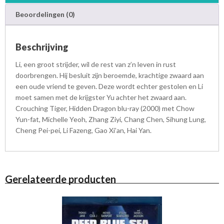
a
Beoordelingen (0)
g
o
n
Beschrijving
-
B
Li, een groot strijder, wil de rest van z’n leven in rust
l
doorbrengen. Hij besluit zijn beroemde, krachtige zwaard aan
u
een oude vriend te geven. Deze wordt echter gestolen en Li
-
moet samen met de krijgster Yu achter het zwaard aan.
r
Crouching Tiger, Hidden Dragon blu-ray (2000) met Chow
a
Yun-fat, Michelle Yeoh, Zhang Ziyi, Chang Chen, Sihung Lung,
y
Cheng Pei-pei, Li Fazeng, Gao Xi’an, Hai Yan.
a
a
n
t
Gerelateerde producten
a
l