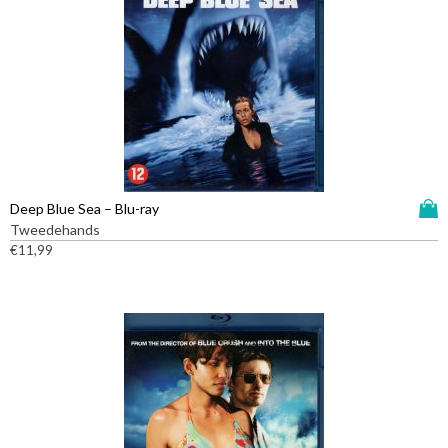
D
Deep Blue Sea – Blu-ray
i
Tweedehands
t
€
11,99
p
r
o
d
u
c
t
h
e