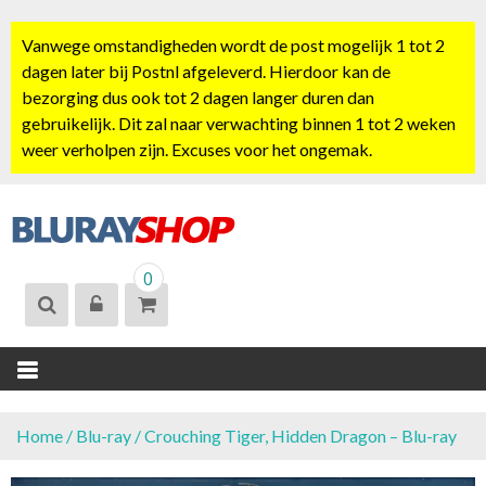
S
k
Vanwege omstandigheden wordt de post mogelijk 1 tot 2
i
dagen later bij Postnl afgeleverd. Hierdoor kan de
p
bezorging dus ook tot 2 dagen langer duren dan
t
gebruikelijk. Dit zal naar verwachting binnen 1 tot 2 weken
o
weer verholpen zijn. Excuses voor het ongemak.
c
o
n
t
BLURAYSHOP.
e
0
NL
n
t
Home
/
Blu-ray
/ Crouching Tiger, Hidden Dragon – Blu-ray