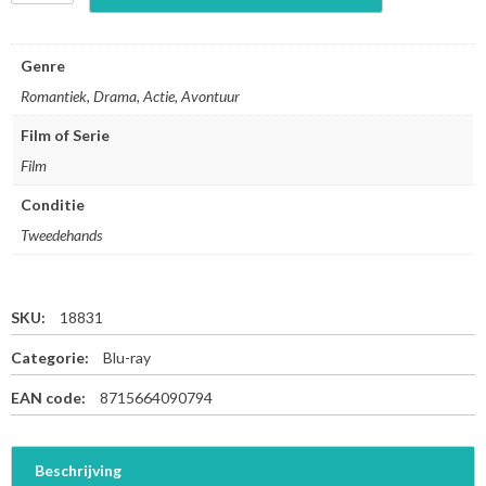
r
o
u
Genre
c
Romantiek, Drama, Actie, Avontuur
h
i
Film of Serie
n
Film
g
T
Conditie
i
g
Tweedehands
e
r
,
SKU:
18831
H
i
Categorie:
Blu-ray
d
d
EAN code:
8715664090794
e
n
D
Beschrijving
r