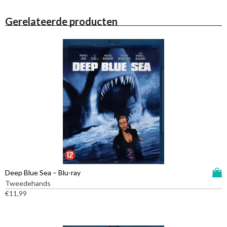
Gerelateerde producten
D
Deep Blue Sea – Blu-ray
i
Tweedehands
t
€
11,99
p
r
o