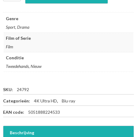
r
e
e
Genre
d
Sport, Drama
-
4
Film of Serie
K
Film
U
l
Conditie
t
r
Tweedehands, Nieuw
a
H
D
SKU:
24792
+
B
Categorieën:
4K Ultra HD
,
Blu-ray
l
u
EAN code:
5051888224533
-
R
a
Beschrijving
y