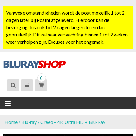
S
k
Vanwege omstandigheden wordt de post mogelijk 1 tot 2
i
dagen later bij Postnl afgeleverd. Hierdoor kan de
p
bezorging dus ook tot 2 dagen langer duren dan
t
gebruikelijk. Dit zal naar verwachting binnen 1 tot 2 weken
o
weer verholpen zijn. Excuses voor het ongemak.
c
o
n
t
BLURAYSHOP.
e
0
NL
n
t
Home
/
Blu-ray
/ Creed – 4K Ultra HD + Blu-Ray