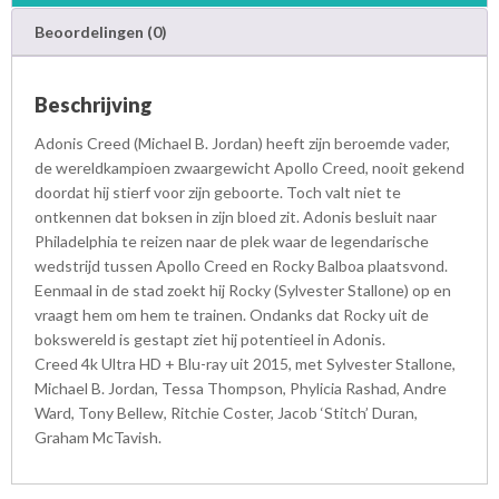
a
Beoordelingen (0)
a
n
t
Beschrijving
a
l
Adonis Creed (Michael B. Jordan) heeft zijn beroemde vader,
de wereldkampioen zwaargewicht Apollo Creed, nooit gekend
doordat hij stierf voor zijn geboorte. Toch valt niet te
ontkennen dat boksen in zijn bloed zit. Adonis besluit naar
Philadelphia te reizen naar de plek waar de legendarische
wedstrijd tussen Apollo Creed en Rocky Balboa plaatsvond.
Eenmaal in de stad zoekt hij Rocky (Sylvester Stallone) op en
vraagt hem om hem te trainen. Ondanks dat Rocky uit de
bokswereld is gestapt ziet hij potentieel in Adonis.
Creed 4k Ultra HD + Blu-ray uit 2015, met Sylvester Stallone,
Michael B. Jordan, Tessa Thompson, Phylicia Rashad, Andre
Ward, Tony Bellew, Ritchie Coster, Jacob ‘Stitch’ Duran,
Graham McTavish.