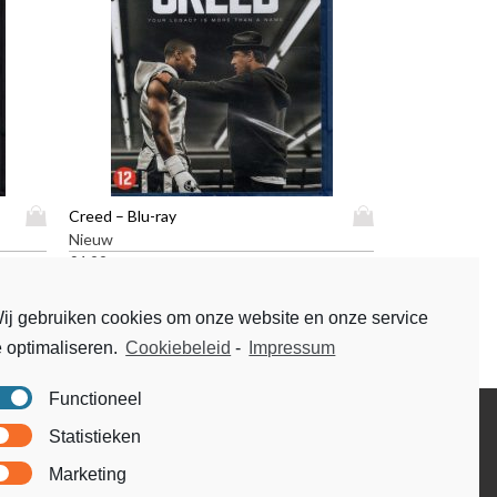
D
D
Creed – Blu-ray
i
i
Nieuw
t
t
€
4,99
p
p
r
r
ij gebruiken cookies om onze website en onze service
o
o
e optimaliseren.
Cookiebeleid
-
Impressum
d
d
u
u
c
c
Functioneel
t
t
Disclaimer
Statistieken
h
h
Voorwaarden & condities
e
e
Marketing
e
e