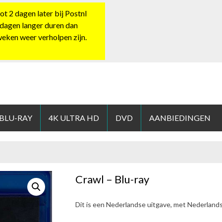
 2 dagen later bij Postnl
 dagen langer duren dan
 weken weer verholpen zijn.
HOP.NL
 BLU-RAY
4K ULTRA HD
DVD
AANBIEDINGEN
Crawl – Blu-ray
Dit is een Nederlandse uitgave, met Nederland