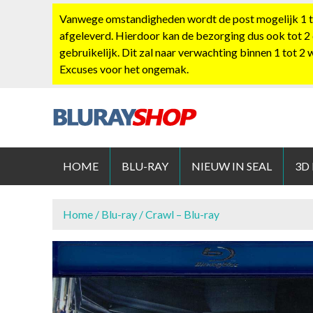
S
Vanwege omstandigheden wordt de post mogelijk 1 tot
k
afgeleverd. Hierdoor kan de bezorging dus ook tot 2
i
gebruikelijk. Dit zal naar verwachting binnen 1 tot 2
p
Excuses voor het ongemak.
t
o
c
o
BLURAYS
n
t
HOME
BLU-RAY
NIEUW IN SEAL
3D
e
n
t
Home
/
Blu-ray
/ Crawl – Blu-ray