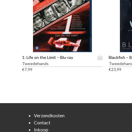
D
1: Life on the Limit – Blu-ray
Blackfish – B
i
Tweedehands
Tweedehan
t
€
7,99
€
23,99
p
r
o
d
u
c
t
Verzendkosten
h
Contact
e
Inkoop
e