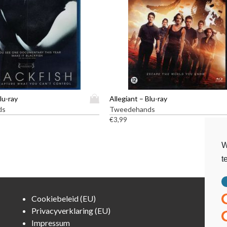
D
lu-ray
Allegiant – Blu-ray
i
ds
Tweedehands
t
€
3,99
p
r
W
o
t
d
u
c
t
Cookiebeleid (EU)
h
Privacyverklaring (EU)
e
Impressum
e