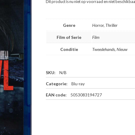
Dit product is nu niet op voorraad en niet beschikbaa
Genre
Horror, Thriller
Film of Serie
Film
Conditie
Tweedehands, Nieuw
SKU:
N/B
Categorie:
Blu-ray
EAN code:
5053083194727