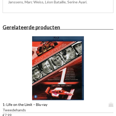
Janssens, Marc Weiss, Léon Bataille, Serine Ayari.
Gerelateerde producten
D
1: Life on the Limit – Blu-ray
i
Tweedehands
t
€
7,99