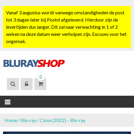
S
k
Vanaf 3 augustus wordt vanwege omstandigheden de post
i
tot 3 dagen later bij Postnl afgeleverd. Hierdoor zijn de
p
levertijden dus langer. Dit zal naar verwachting in 1 of 2
t
weken na deze datum weer verholpen zijn. Excuses voor het
o
ongemak.
c
o
n
t
BLURAYSHOP.
e
0
NL
n
t
Home
/
Blu-ray
/ Close (2022) – Blu-ray