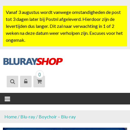
S
k
Vanaf 3 augustus wordt vanwege omstandigheden de post
i
tot 3 dagen later bij Postnl afgeleverd. Hierdoor zijn de
p
levertijden dus langer. Dit zal naar verwachting in 1 of 2
t
weken na deze datum weer verholpen zijn. Excuses voor het
o
ongemak.
c
o
n
t
BLURAYSHOP.
e
0
NL
n
t
Home
/
Blu-ray
/ Boychoir – Blu-ray