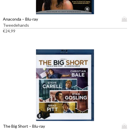
D
Anaconda – Blu-ray
i
Tweedehands
t
€
24,99
p
r
o
d
u
c
t
h
e
e
f
t
m
e
e
D
The Big Short – Blu-ray
r