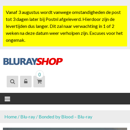
S
k
Vanaf 3 augustus wordt vanwege omstandigheden de post
i
tot 3 dagen later bij Postnl afgeleverd. Hierdoor zijn de
p
levertijden dus langer. Dit zal naar verwachting in 1 of 2
t
weken na deze datum weer verholpen zijn. Excuses voor het
o
ongemak.
c
o
n
t
BLURAYSHOP.
e
0
NL
n
t
Home
/
Blu-ray
/ Bonded by Blood – Blu-ray