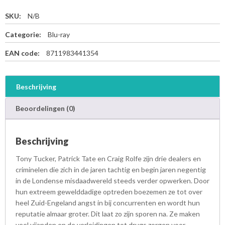
SKU:
N/B
Categorie:
Blu-ray
EAN code:
8711983441354
Beschrijving
Beoordelingen (0)
Beschrijving
Tony Tucker, Patrick Tate en Craig Rolfe zijn drie dealers en
criminelen die zich in de jaren tachtig en begin jaren negentig
in de Londense misdaadwereld steeds verder opwerken. Door
hun extreem gewelddadige optreden boezemen ze tot over
heel Zuid-Engeland angst in bij concurrenten en wordt hun
reputatie almaar groter. Dit laat zo zijn sporen na. Ze maken
veel vijanden en de verleidingen tot drugs zorgen voor