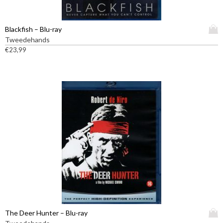
D
Blackfish – Blu-ray
i
Tweedehands
t
€
23,99
p
r
o
d
u
c
t
h
e
e
f
t
m
e
e
D
The Deer Hunter – Blu-ray
r
i