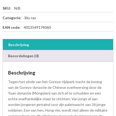
SKU:
N/B
Categorie:
Blu-ray
EAN code:
4013549174060
Beschrijving
Beoordelingen (0)
Beschrijving
Tegen het einde van het Goreyo-tijdperk tracht de koning
van de Goreyo-dynastie de Chinese overheersing door de
Yuan-dynastie (Mongolen) van zich af te schudden en een
echte onafhankelijke staat te stichten. Van jongs af aan
worden jongeren getraind voor zijn paleiswacht van 36 jonge
soldaten. Een van hen, Hong-rim, wordt niet alleen de militaire
commandant van dit elitekorps maar ook de minnaar van de