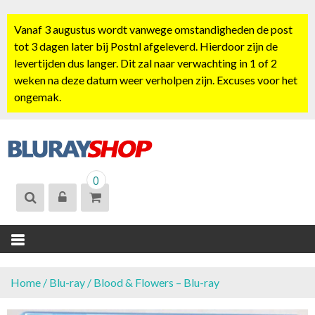
S
k
Vanaf 3 augustus wordt vanwege omstandigheden de post
i
tot 3 dagen later bij Postnl afgeleverd. Hierdoor zijn de
p
levertijden dus langer. Dit zal naar verwachting in 1 of 2
t
weken na deze datum weer verholpen zijn. Excuses voor het
o
ongemak.
c
o
n
t
BLURAYSHOP.
e
0
NL
n
t
Home
/
Blu-ray
/ Blood & Flowers – Blu-ray