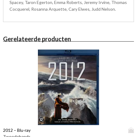
Spacey, Taron Egerton, Emma Roberts, Jeremy Irvine, Thomas
Cocquerel, Rosanna Arquette, Cary Elwes, Judd Nelson.
Gerelateerde producten
D
2012 – Blu-ray
i
Tweedehands