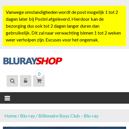
S
k
Vanwege omstandigheden wordt de post mogelijk 1 tot 2
i
dagen later bij Postnl afgeleverd. Hierdoor kan de
p
bezorging dus ook tot 2 dagen langer duren dan
t
gebruikelijk. Dit zal naar verwachting binnen 1 tot 2 weken
o
weer verholpen zijn. Excuses voor het ongemak.
c
o
n
t
BLURAYSHOP.
e
0
NL
n
t
Home
/
Blu-ray
/ Billionaire Boys Club – Blu-ray