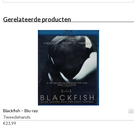
Gerelateerde producten
D
Blackfish – Blu-ray
i
Tweedehands
t
€
23,99
p
r