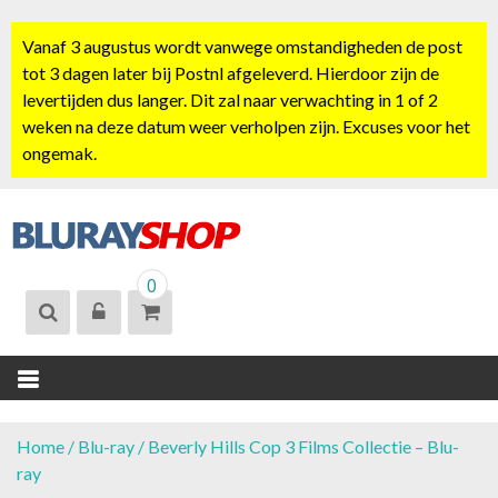
S
k
Vanaf 3 augustus wordt vanwege omstandigheden de post
i
tot 3 dagen later bij Postnl afgeleverd. Hierdoor zijn de
p
levertijden dus langer. Dit zal naar verwachting in 1 of 2
t
weken na deze datum weer verholpen zijn. Excuses voor het
o
ongemak.
c
o
n
t
BLURAYSHOP.
e
0
NL
n
t
Home
/
Blu-ray
/ Beverly Hills Cop 3 Films Collectie – Blu-
ray