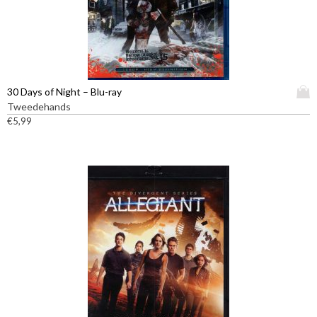
D
30 Days of Night – Blu-ray
i
Tweedehands
t
€
5,99
p
r
o
d
u
c
t
h
e
e
f
t
m