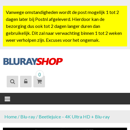
S
k
Vanwege omstandigheden wordt de post mogelijk 1 tot 2
i
dagen later bij Postnl afgeleverd. Hierdoor kan de
p
bezorging dus ook tot 2 dagen langer duren dan
t
gebruikelijk. Dit zal naar verwachting binnen 1 tot 2 weken
o
weer verholpen zijn. Excuses voor het ongemak.
c
o
n
t
BLURAYSHOP.
e
0
NL
n
t
Home
/
Blu-ray
/ Beetlejuice – 4K Ultra HD + Blu-ray