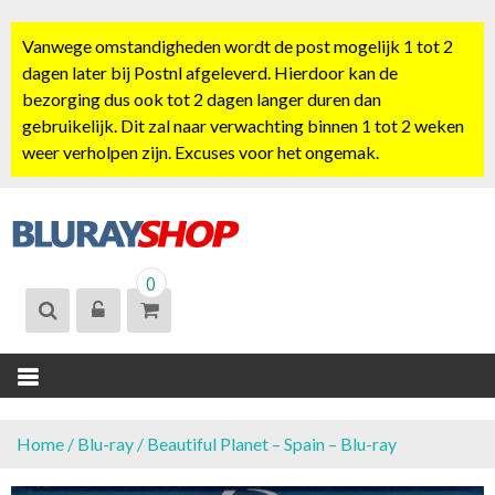
S
k
Vanwege omstandigheden wordt de post mogelijk 1 tot 2
i
dagen later bij Postnl afgeleverd. Hierdoor kan de
p
bezorging dus ook tot 2 dagen langer duren dan
t
gebruikelijk. Dit zal naar verwachting binnen 1 tot 2 weken
o
weer verholpen zijn. Excuses voor het ongemak.
c
o
n
t
BLURAYSHOP.
e
0
NL
n
t
Home
/
Blu-ray
/ Beautiful Planet – Spain – Blu-ray