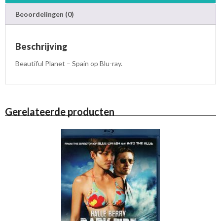
l
Beoordelingen (0)
u
-
r
Beschrijving
a
y
Beautiful Planet – Spain op Blu-ray.
a
a
n
t
Gerelateerde producten
a
l