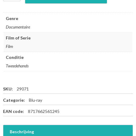
e
a
u
Genre
t
Documentaire
i
f
Film of Serie
u
Film
l
P
Conditie
l
a
Tweedehands
n
e
t
SKU:
29071
-
S
Categorie:
Blu-ray
p
a
EAN code:
8717662561245
i
n
-
Beschrijving
B