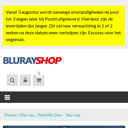
S
k
Vanaf 3 augustus wordt vanwege omstandigheden de post
i
tot 3 dagen later bij Postnl afgeleverd. Hierdoor zijn de
p
levertijden dus langer. Dit zal naar verwachting in 1 of 2
t
weken na deze datum weer verholpen zijn. Excuses voor het
o
ongemak.
c
o
n
t
BLURAYSHOP.
e
0
NL
n
t
Home
/
Blu-ray
/ Bastille Day – Blu-ray