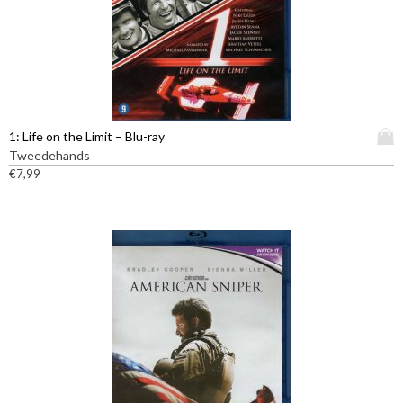
D
1: Life on the Limit – Blu-ray
i
Tweedehands
t
€
7,99
p
r
o
d
u
c
t
h
e
e
f
t