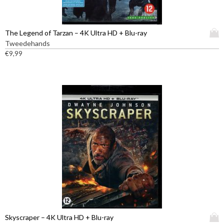
D
The Legend of Tarzan – 4K Ultra HD + Blu-ray
i
Tweedehands
t
€
9,99
p
r
o
d
u
c
t
h
e
e
f
t
m
e
e
D
Skyscraper – 4K Ultra HD + Blu-ray
r