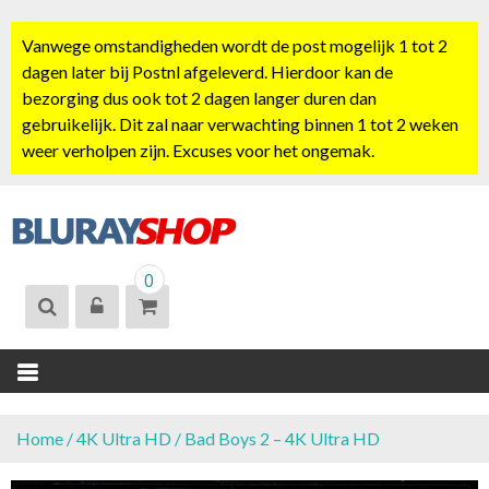
S
k
Vanwege omstandigheden wordt de post mogelijk 1 tot 2
i
dagen later bij Postnl afgeleverd. Hierdoor kan de
p
bezorging dus ook tot 2 dagen langer duren dan
t
gebruikelijk. Dit zal naar verwachting binnen 1 tot 2 weken
o
weer verholpen zijn. Excuses voor het ongemak.
c
o
n
t
BLURAYSHOP.
e
0
NL
n
t
Home
/
4K Ultra HD
/ Bad Boys 2 – 4K Ultra HD