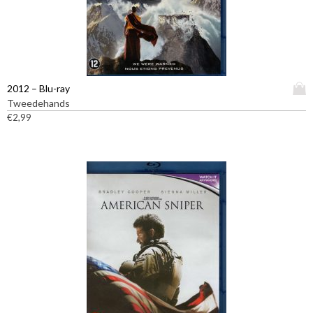
e
f
t
m
e
e
D
2012 – Blu-ray
r
i
Tweedehands
d
t
€
2,99
e
p
r
r
e
o
v
d
a
u
r
c
i
t
a
h
t
e
i
e
e
f
s
t
.
m