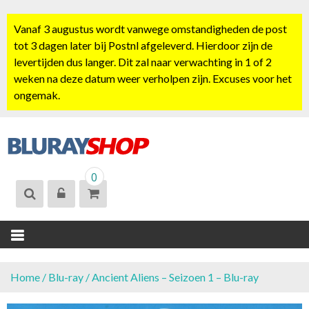
S
k
Vanaf 3 augustus wordt vanwege omstandigheden de post
i
tot 3 dagen later bij Postnl afgeleverd. Hierdoor zijn de
p
levertijden dus langer. Dit zal naar verwachting in 1 of 2
t
weken na deze datum weer verholpen zijn. Excuses voor het
o
ongemak.
c
o
n
t
BLURAYSHOP.
e
0
NL
n
t
Home
/
Blu-ray
/ Ancient Aliens – Seizoen 1 – Blu-ray