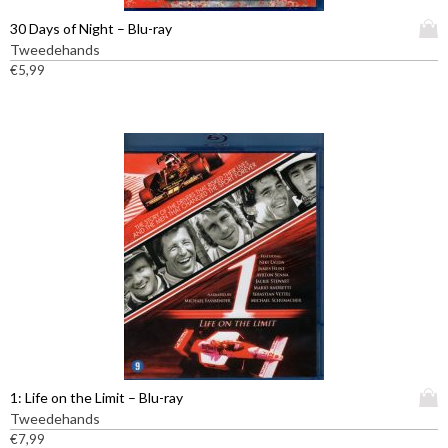
e
D
30 Days of Night – Blu-ray
r
i
Tweedehands
d
t
€
5,99
e
p
r
r
e
o
v
d
a
u
r
c
i
t
a
h
t
e
i
e
e
f
s
t
.
m
D
e
e
e
z
D
1: Life on the Limit – Blu-ray
r
e
i
Tweedehands
d
o
t
€
7,99
e