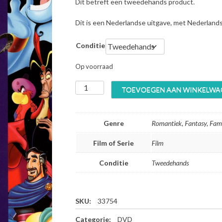
Dit betreft een tweedehands product.
Dit is een Nederlandse uitgave, met Nederland
Conditie
Op voorraad
A
TOEVOEGEN AAN WINKELWA
l
a
d
Genre
Romantiek, Fantasy, Fami
d
i
Film of Serie
Film
n
T
Conditie
Tweedehands
r
i
l
o
SKU:
33754
g
Categorie:
DVD
i