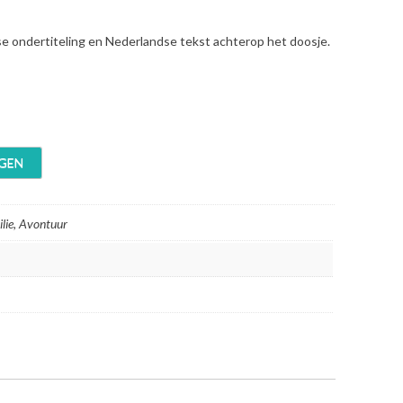
se ondertiteling en Nederlandse tekst achterop het doosje.
GEN
lie, Avontuur