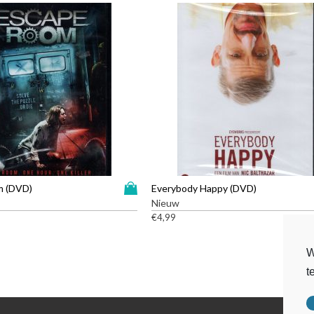
D
m (DVD)
Everybody Happy (DVD)
i
Nieuw
t
€
4,99
p
r
W
o
t
d
u
c