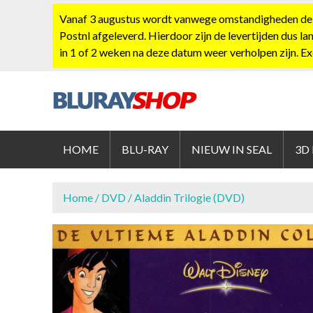
S
Vanaf 3 augustus wordt vanwege omstandigheden de po
k
Postnl afgeleverd. Hierdoor zijn de levertijden dus la
i
in 1 of 2 weken na deze datum weer verholpen zijn. E
p
t
o
c
BLURAYS
o
n
HOME
BLU-RAY
NIEUW IN SEAL
3D
t
e
n
Home
/
DVD
/ Aladdin Trilogie (DVD)
t