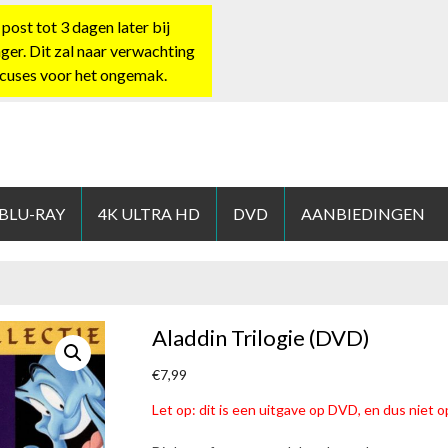
st tot 3 dagen later bij
nger. Dit zal naar verwachting
xcuses voor het ongemak.
HOP.NL
 BLU-RAY
4K ULTRA HD
DVD
AANBIEDINGEN
Aladdin Trilogie (DVD)
€
7,99
Let op: dit is een uitgave op DVD, en dus niet op