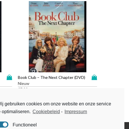
D
D
Book Club – The Next Chapter (DVD)
i
i
Nieuw
t
t
€
7,99
p
p
r
r
ij gebruiken cookies om onze website en onze service
o
o
e optimaliseren.
Cookiebeleid
-
Impressum
d
d
u
u
c
c
Functioneel