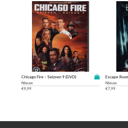
D
Chicago Fire – Seizoen 9 (DVD)
Escape Roo
i
Nieuw
Nieuw
t
€
9,99
€
7,99
p
r
o
d
u
c