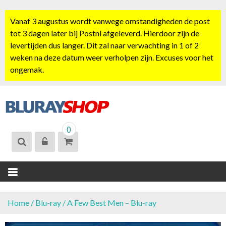
S
k
Vanaf 3 augustus wordt vanwege omstandigheden de post
i
tot 3 dagen later bij Postnl afgeleverd. Hierdoor zijn de
p
levertijden dus langer. Dit zal naar verwachting in 1 of 2
t
weken na deze datum weer verholpen zijn. Excuses voor het
o
ongemak.
c
o
n
t
BLURAYSHOP.
e
0
NL
n
t
Home
/
Blu-ray
/ A Few Best Men – Blu-ray