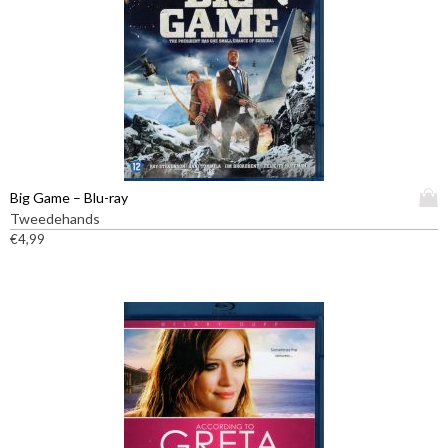
D
Big Game – Blu-ray
i
Tweedehands
t
€
4,99
p
r
o
d
u
c
t
h
e
e