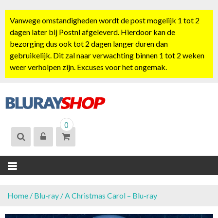
S
k
Vanwege omstandigheden wordt de post mogelijk 1 tot 2
i
dagen later bij Postnl afgeleverd. Hierdoor kan de
p
bezorging dus ook tot 2 dagen langer duren dan
t
gebruikelijk. Dit zal naar verwachting binnen 1 tot 2 weken
o
weer verholpen zijn. Excuses voor het ongemak.
c
o
n
t
BLURAYSHOP.
e
0
NL
n
t
Home
/
Blu-ray
/ A Christmas Carol – Blu-ray