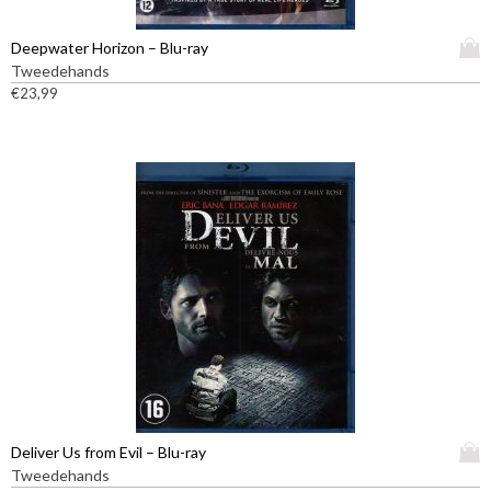
D
Deepwater Horizon – Blu-ray
i
Tweedehands
t
€
23,99
p
r
o
d
u
c
t
h
e
e
f
t
m
e
e
D
Deliver Us from Evil – Blu-ray
r
i
Tweedehands
d