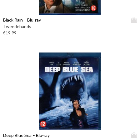
D
Black Rain – Blu-ray
i
Tweedehands
t
€
19,99
p
r
o
d
u
c
t
h
e
e
f
t
m
e
e
D
Deep Blue Sea – Blu-ray
r