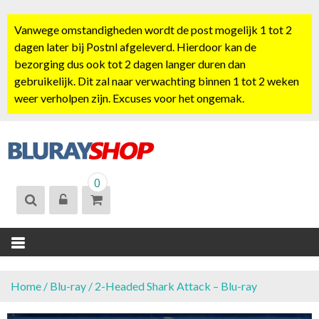
S
k
Vanwege omstandigheden wordt de post mogelijk 1 tot 2
i
dagen later bij Postnl afgeleverd. Hierdoor kan de
p
bezorging dus ook tot 2 dagen langer duren dan
t
gebruikelijk. Dit zal naar verwachting binnen 1 tot 2 weken
o
weer verholpen zijn. Excuses voor het ongemak.
c
o
n
t
BLURAYSHOP.
e
0
NL
n
t
Home
/
Blu-ray
/ 2-Headed Shark Attack – Blu-ray