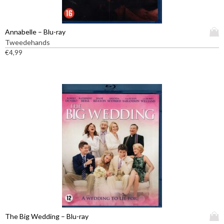
D
Annabelle – Blu-ray
i
Tweedehands
t
€
4,99
p
r
o
d
u
c
t
h
e
e
f
t
m
e
e
D
The Big Wedding – Blu-ray
r