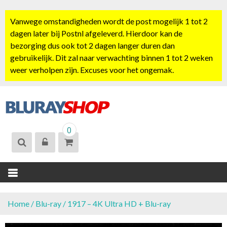
S
k
Vanwege omstandigheden wordt de post mogelijk 1 tot 2
i
dagen later bij Postnl afgeleverd. Hierdoor kan de
p
bezorging dus ook tot 2 dagen langer duren dan
t
gebruikelijk. Dit zal naar verwachting binnen 1 tot 2 weken
o
weer verholpen zijn. Excuses voor het ongemak.
c
o
n
t
BLURAYSHOP.
e
0
NL
n
t
Home
/
Blu-ray
/ 1917 – 4K Ultra HD + Blu-ray