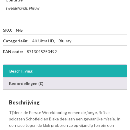
Tweedehands, Nieuw
SKU:
N/B
Categorieën:
4K Ultra HD
,
Blu-ray
EAN code:
8713045250492
Beschrijving
Beoordelingen (0)
Beschrijving
Tijdens de Eerste Wereldoorlog nemen de jonge, Britse
soldaten Schofield en Blake deel aan een gevaarlijke missie. In
een race tegen de klok proberen ze op vijandig terrein een