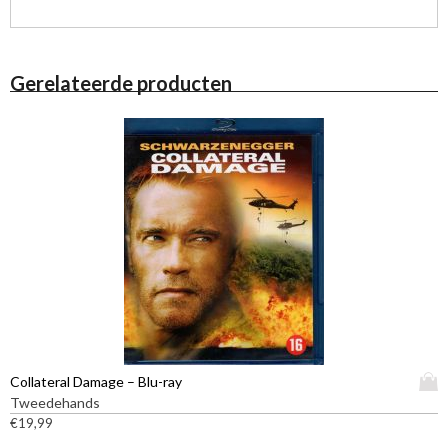
Gerelateerde producten
D
Collateral Damage – Blu-ray
i
Tweedehands
t
€
19,99
p