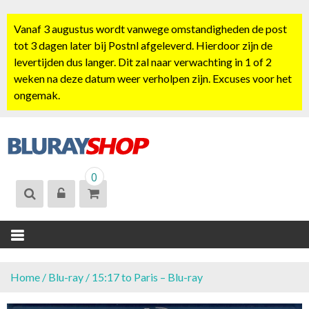
S
k
Vanaf 3 augustus wordt vanwege omstandigheden de post
i
tot 3 dagen later bij Postnl afgeleverd. Hierdoor zijn de
p
levertijden dus langer. Dit zal naar verwachting in 1 of 2
t
weken na deze datum weer verholpen zijn. Excuses voor het
o
ongemak.
c
o
n
t
BLURAYSHOP.
e
0
NL
n
t
Home
/
Blu-ray
/ 15:17 to Paris – Blu-ray