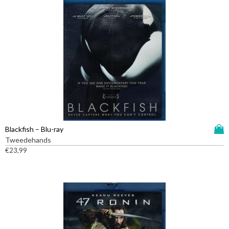
D
Blackfish – Blu-ray
i
Tweedehands
t
€
23,99
p
r
o
d
u
c
t