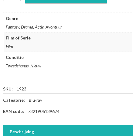
0
,
0
Genre
0
Fantasy, Drama, Actie, Avontuur
0
B
Film of Serie
C
Film
-
B
Conditie
l
u
Tweedehands, Nieuw
-
r
a
SKU:
1923
y
a
Categorie:
Blu-ray
a
n
EAN code:
7321906139674
t
a
l
Beschrijving