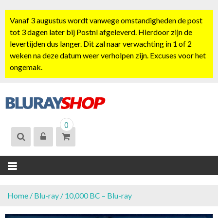
S
k
Vanaf 3 augustus wordt vanwege omstandigheden de post
i
tot 3 dagen later bij Postnl afgeleverd. Hierdoor zijn de
p
levertijden dus langer. Dit zal naar verwachting in 1 of 2
t
weken na deze datum weer verholpen zijn. Excuses voor het
o
ongemak.
c
o
n
t
BLURAYSHOP.
e
0
NL
n
t
Home
/
Blu-ray
/ 10,000 BC – Blu-ray