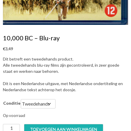
10,000 BC – Blu-ray
€
3,49
Dit betreft een tweedehands product.
Alle tweedehands blu-ray films zijn gecontroleerd, in zeer goede
staat en werken naar behoren.
Dit is een Nederlandse uitgave, met Nederlandse ondertiteling en
Nederlandse tekst achterop het doosje.
Conditie
Op voorraad
1
TOEVOEGEN AAN WINKELWAGEN