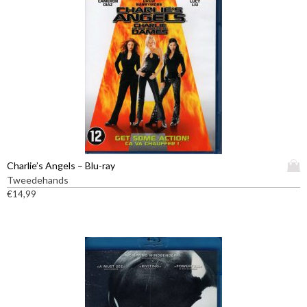
D
Charlie’s Angels – Blu-ray
i
Tweedehands
t
€
14,99
p
r
o
d
u
c
t