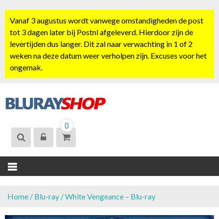
S
k
Vanaf 3 augustus wordt vanwege omstandigheden de post
i
tot 3 dagen later bij Postnl afgeleverd. Hierdoor zijn de
p
levertijden dus langer. Dit zal naar verwachting in 1 of 2
t
weken na deze datum weer verholpen zijn. Excuses voor het
o
ongemak.
c
o
n
t
BLURAYSHOP.
e
0
NL
n
t
Home
/
Blu-ray
/ White Vengeance – Blu-ray