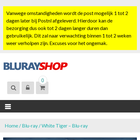
S
k
Vanwege omstandigheden wordt de post mogelijk 1 tot 2
i
dagen later bij Postnl afgeleverd. Hierdoor kan de
p
bezorging dus ook tot 2 dagen langer duren dan
t
gebruikelijk. Dit zal naar verwachting binnen 1 tot 2 weken
o
weer verholpen zijn. Excuses voor het ongemak.
c
o
n
t
BLURAYSHOP.
e
0
NL
n
t
Home
/
Blu-ray
/ White Tiger – Blu-ray