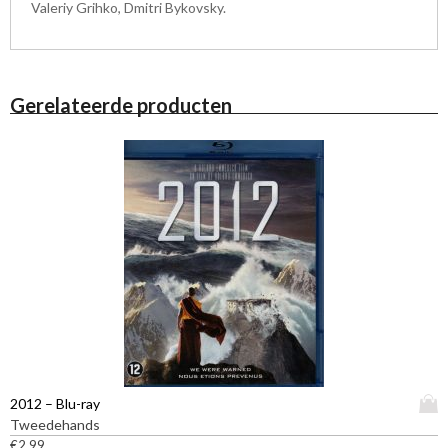
Valeriy Grihko, Dmitri Bykovsky.
Gerelateerde producten
D
2012 – Blu-ray
i
Tweedehands
t
€
2,99