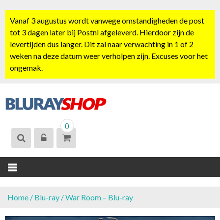
S
k
Vanaf 3 augustus wordt vanwege omstandigheden de post
i
tot 3 dagen later bij Postnl afgeleverd. Hierdoor zijn de
p
levertijden dus langer. Dit zal naar verwachting in 1 of 2
t
weken na deze datum weer verholpen zijn. Excuses voor het
o
ongemak.
c
o
n
t
BLURAYSHOP.
e
0
NL
n
t
Home
/
Blu-ray
/ War Room – Blu-ray