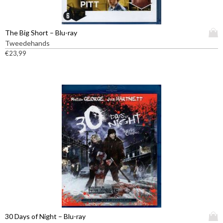
D
The Big Short – Blu-ray
i
Tweedehands
t
€
23,99
p
r
o
d
u
c
t
h
e
e
f
t
m
e
e
D
30 Days of Night – Blu-ray
r