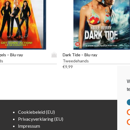
D
gels – Blu-ray
Dark Tide – Blu-ray
i
ds
Tweedehands
t
€
9,99
p
r
W
o
t
d
u
c
t
Cookiebeleid (EU)
h
Privacyverklaring (EU)
e
Impressum
e