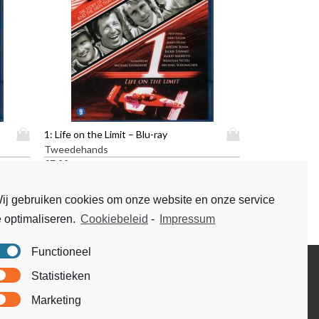
D
D
1: Life on the Limit – Blu-ray
i
i
Tweedehands
t
t
€
7,99
p
p
r
r
ij gebruiken cookies om onze website en onze service
o
o
e optimaliseren.
Cookiebeleid
-
Impressum
d
d
u
u
Functioneel
c
c
t
t
Disclaimer
Statistieken
h
h
Voorwaarden & condities
e
e
Marketing
e
e