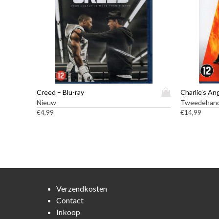
D
Creed – Blu-ray
Charlie’s An
i
Nieuw
Tweedehan
t
€
4,99
€
14,99
p
r
o
d
u
c
t
Verzendkosten
h
Contact
e
Inkoop
e