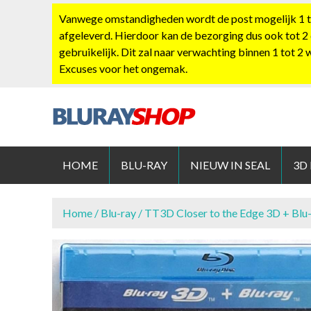
S
Vanwege omstandigheden wordt de post mogelijk 1 tot
k
afgeleverd. Hierdoor kan de bezorging dus ook tot 2
i
gebruikelijk. Dit zal naar verwachting binnen 1 tot 2
p
Excuses voor het ongemak.
t
o
c
o
BLURAYS
n
t
HOME
BLU-RAY
NIEUW IN SEAL
3D
e
n
t
Home
/
Blu-ray
/ TT3D Closer to the Edge 3D + Blu