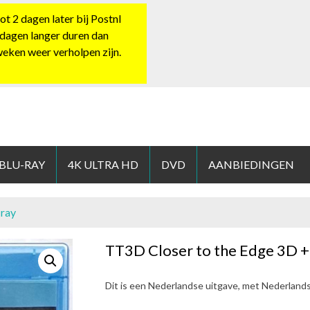
 2 dagen later bij Postnl
 dagen langer duren dan
 weken weer verholpen zijn.
HOP.NL
 BLU-RAY
4K ULTRA HD
DVD
AANBIEDINGEN
-ray
TT3D Closer to the Edge 3D +
Dit is een Nederlandse uitgave, met Nederland