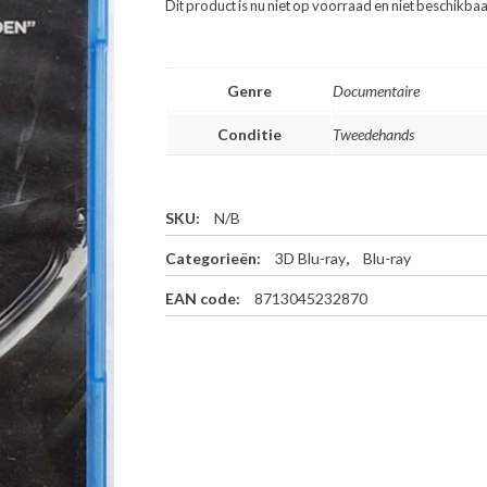
Dit product is nu niet op voorraad en niet beschikbaa
Genre
Documentaire
Conditie
Tweedehands
SKU:
N/B
Categorieën:
3D Blu-ray
,
Blu-ray
EAN code:
8713045232870