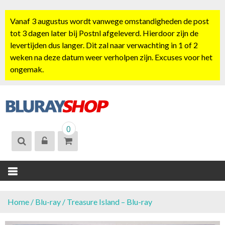
S
k
Vanaf 3 augustus wordt vanwege omstandigheden de post
i
tot 3 dagen later bij Postnl afgeleverd. Hierdoor zijn de
p
levertijden dus langer. Dit zal naar verwachting in 1 of 2
t
weken na deze datum weer verholpen zijn. Excuses voor het
o
ongemak.
c
o
n
t
BLURAYSHOP.
e
0
NL
n
t
Home
/
Blu-ray
/ Treasure Island – Blu-ray