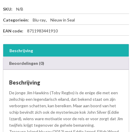
SKU:
N/B
Categorieën:
Blu-ray
,
Nieuw in Seal
EAN code:
8711983441910
Beschrijving
Beoordelingen (0)
Beschrijving
De jonge Jim Hawkins (Toby Regbo) is de enige die met een
zeilschip een legendarisch eiland, dat bekend staat om zijn
verborgen schatten, kan bereiken. Maar aan boord van het
schip bevindt zich ook de mysterieuze kok John Silver (Eddie
Izzard), wiens ware motivatie voor de reis er voor zorgt dat Jim
twijfels krijgt tegenover de gehele bemanning.
Treasure Island blu-ray (2012) met Eddie Izzard, Elijah Wood,