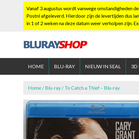
S
Vanaf 3 augustus wordt vanwege omstandigheden de po
k
Postnl afgeleverd. Hierdoor zijn de levertijden dus la
i
in 1 of 2 weken na deze datum weer verholpen zijn. E
p
t
o
c
BLURAYS
o
n
HOME
BLU-RAY
NIEUW IN SEAL
3D
t
e
n
Home
/
Blu-ray
/ To Catch a Thief – Blu-ray
t