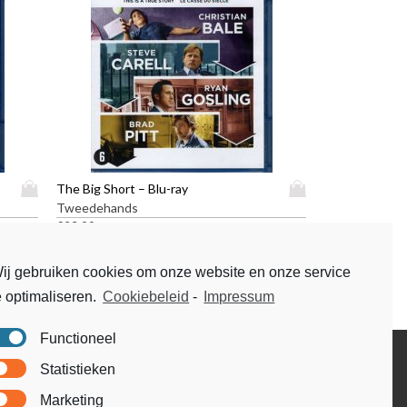
D
D
The Big Short – Blu-ray
i
i
Tweedehands
t
t
€
23,99
p
p
r
r
ij gebruiken cookies om onze website en onze service
o
o
e optimaliseren.
Cookiebeleid
-
Impressum
d
d
u
u
Functioneel
c
c
t
t
Disclaimer
Statistieken
h
h
Voorwaarden & condities
e
e
Marketing