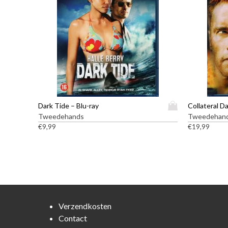
D
Dark Tide – Blu-ray
Collateral D
i
Tweedehands
Tweedehan
t
€
9,99
€
19,99
p
r
o
d
u
c
t
Verzendkosten
h
Contact
e