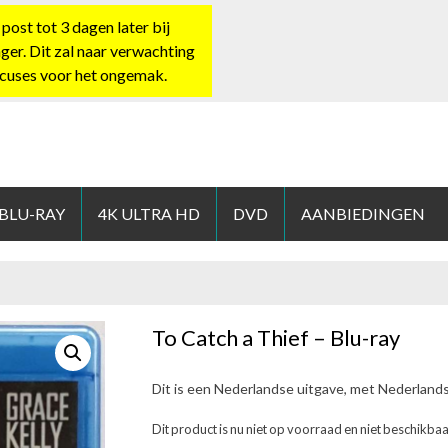
st tot 3 dagen later bij
nger. Dit zal naar verwachting
xcuses voor het ongemak.
HOP.NL
 BLU-RAY
4K ULTRA HD
DVD
AANBIEDINGEN
To Catch a Thief – Blu-ray
Dit is een Nederlandse uitgave, met Nederland
Dit product is nu niet op voorraad en niet beschikbaa