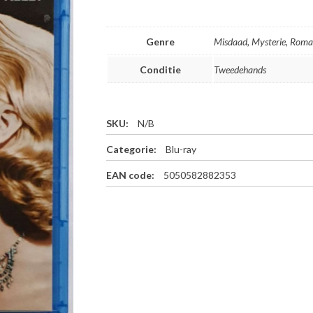
Genre
Misdaad, Mysterie, Roman
Conditie
Tweedehands
SKU:
N/B
Categorie:
Blu-ray
EAN code:
5050582882353