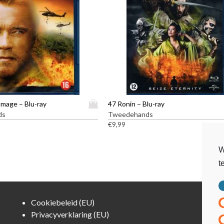
D
amage – Blu-ray
47 Ronin – Blu-ray
i
ds
Tweedehands
t
€
9,99
p
r
W
o
t
d
u
c
t
Cookiebeleid (EU)
h
Privacyverklaring (EU)
e