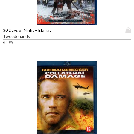
D
30 Days of Night – Blu-ray
i
Tweedehands
t
€
5,99
p
r
o
d
u
c
t
h
e
e
f
t
m
e