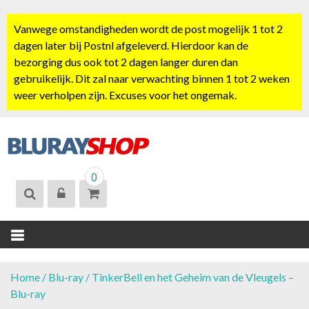
S
k
Vanwege omstandigheden wordt de post mogelijk 1 tot 2
i
dagen later bij Postnl afgeleverd. Hierdoor kan de
p
bezorging dus ook tot 2 dagen langer duren dan
t
gebruikelijk. Dit zal naar verwachting binnen 1 tot 2 weken
o
weer verholpen zijn. Excuses voor het ongemak.
c
o
n
t
BLURAYSHOP.
e
0
NL
n
t
Home
/
Blu-ray
/ TinkerBell en het Geheim van de Vleugels –
Blu-ray