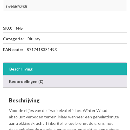
Tweedehands
SKU:
N/B
Categorie:
Blu-ray
EAN code:
8717418381493
Beschrijving
Beoordelingen (0)
Beschrijving
Voor de elfjes van de Twinkelvallei is het Winter Woud
absoluut verboden terrein. Maar wanneer een geheimzinnige
aantrekkingskracht TinkerBell ertoe brengt de grens met
deze onbekende wereld over te gaan, ontdekt ze een geheim