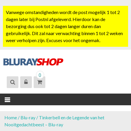
S
k
Vanwege omstandigheden wordt de post mogelijk 1 tot 2
i
dagen later bij Postnl afgeleverd. Hierdoor kan de
p
bezorging dus ook tot 2 dagen langer duren dan
t
gebruikelijk. Dit zal naar verwachting binnen 1 tot 2 weken
o
weer verholpen zijn. Excuses voor het ongemak.
c
o
n
t
BLURAYSHOP.
e
0
NL
n
t
Home
/
Blu-ray
/ Tinkerbell en de Legende van het
Nooitgedachtbeest – Blu-ray