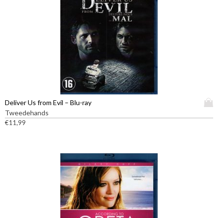
D
Deliver Us from Evil – Blu-ray
i
Tweedehands
t
€
11,99
p
r
o
d
u
c
t
h
e