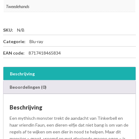
Tweedehands
SKU:
N/B
Categorie:
Blu-ray
EAN code:
8717418465834
Beschrijving
Beoordelingen (0)
Beschrijving
Een mythisch monster trekt de aandacht van Tinkerbell en
haar vriendin Faun, een dieren-elfje dat niet bang is om van de
regels af te wijken om een dier in nood te helpen. Maar dit
monster – groot, vreemd en met gloeiende groene ogen – is