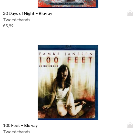
D
30 Days of Night – Blu-ray
i
Tweedehands
t
€
5,99
p
r
o
d
u
c
t
h
e
e
f
t
m
e
e
D
100 Feet – Blu-ray
r
i
Tweedehands
d