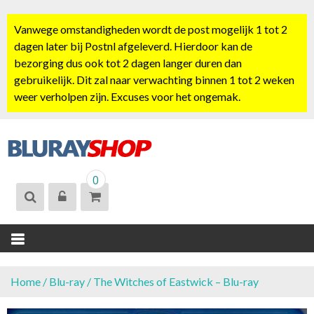
S
k
Vanwege omstandigheden wordt de post mogelijk 1 tot 2
i
dagen later bij Postnl afgeleverd. Hierdoor kan de
p
bezorging dus ook tot 2 dagen langer duren dan
t
gebruikelijk. Dit zal naar verwachting binnen 1 tot 2 weken
o
weer verholpen zijn. Excuses voor het ongemak.
c
o
n
t
BLURAYSHOP.
e
0
NL
n
t
Home
/
Blu-ray
/ The Witches of Eastwick – Blu-ray