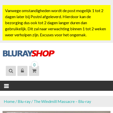
S
k
Vanwege omstandigheden wordt de post mogelijk 1 tot 2
i
dagen later bij Postnl afgeleverd. Hierdoor kan de
p
bezorging dus ook tot 2 dagen langer duren dan
t
gebruikelijk. Dit zal naar verwachting binnen 1 tot 2 weken
o
weer verholpen zijn. Excuses voor het ongemak.
c
o
n
t
BLURAYSHOP.
e
0
NL
n
t
Home
/
Blu-ray
/ The Windmill Massacre – Blu-ray