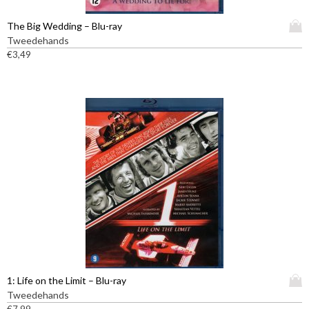
D
The Big Wedding – Blu-ray
i
Tweedehands
t
€
3,49
p
r
o
d
u
c
t
h
e
e
f
t
m
e
e
D
1: Life on the Limit – Blu-ray
r
i
Tweedehands
d
t