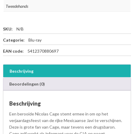
Tweedehands
SKU:
N/B
Categorie:
Blu-ray
EAN code:
5412370880697
Beschrijving
Beoordelingen (0)
Beschrijving
Een berooide Nicolas Cage stemt ermee in om op het
verjaardagsfeest van de rijke Mexicaanse Javi te verschijnen.
Deze is grote fan van Cage, maar tevens een drugsbaron.
Cage zelf werkt als informant voor de CIA en poogt