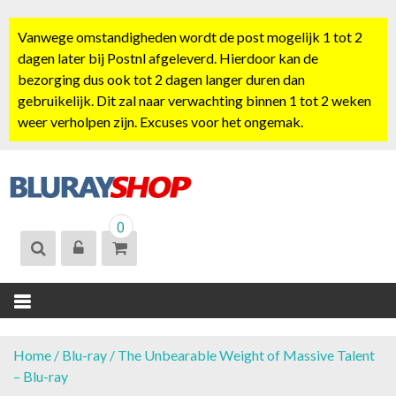
S
k
Vanwege omstandigheden wordt de post mogelijk 1 tot 2
i
dagen later bij Postnl afgeleverd. Hierdoor kan de
p
bezorging dus ook tot 2 dagen langer duren dan
t
gebruikelijk. Dit zal naar verwachting binnen 1 tot 2 weken
o
weer verholpen zijn. Excuses voor het ongemak.
c
o
n
t
BLURAYSHOP.
e
0
NL
n
t
Home
/
Blu-ray
/ The Unbearable Weight of Massive Talent
– Blu-ray