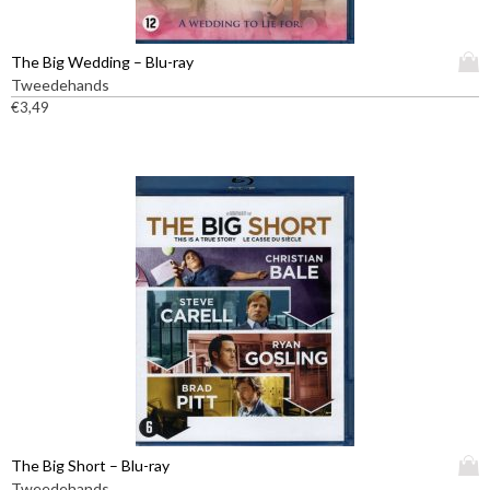
D
The Big Wedding – Blu-ray
i
Tweedehands
t
€
3,49
p
r
o
d
u
c
t
h
e
e
f
t
m
e
e
D
The Big Short – Blu-ray
r
i
Tweedehands