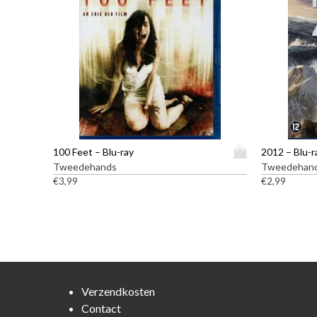
D
100 Feet – Blu-ray
2012 – Blu-r
i
Tweedehands
Tweedehan
t
€
3,99
€
2,99
p
r
o
d
u
c
t
Verzendkosten
h
Contact
e