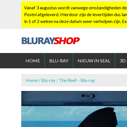
S
Vanaf 3 augustus wordt vanwege omstandigheden de po
k
Postnl afgeleverd. Hierdoor zijn de levertijden dus la
i
in 1 of 2 weken na deze datum weer verholpen zijn. E
p
t
o
c
BLURAYS
o
n
HOME
BLU-RAY
NIEUW IN SEAL
3D
t
e
n
Home
/
Blu-ray
/ The Reef – Blu-ray
t