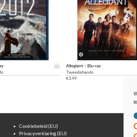
D
ay
Allegiant – Blu-ray
i
ds
Tweedehands
t
€
3,99
p
r
W
o
t
d
u
c
t
Cookiebeleid (EU)
h
Privacyverklaring (EU)
e