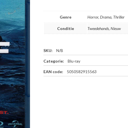
Genre
Horror, Drama, Thriller
Conditie
Tweedehands, Nieuw
SKU:
N/B
Categorie:
Blu-ray
EAN code:
5050582915563