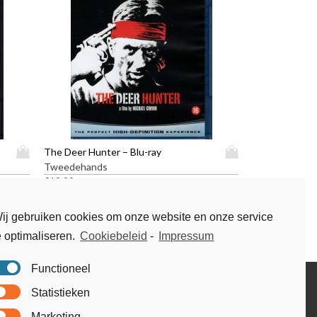
D
D
The Deer Hunter – Blu-ray
i
i
Tweedehands
t
t
€
19,99
p
p
r
r
ij gebruiken cookies om onze website en onze service
o
o
e optimaliseren.
Cookiebeleid
-
Impressum
d
d
u
u
c
c
Functioneel
t
t
Disclaimer
Statistieken
h
h
Voorwaarden & condities
e
e
Marketing