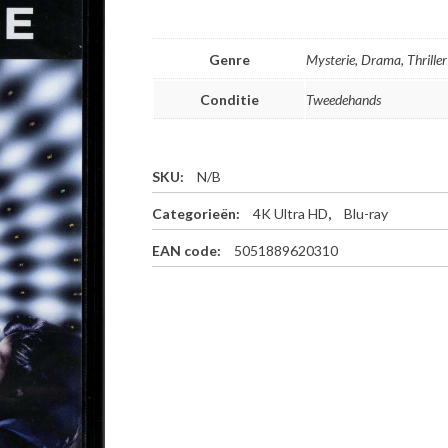
Genre
Mysterie, Drama, Thriller
Conditie
Tweedehands
SKU:
N/B
Categorieën:
4K Ultra HD
,
Blu-ray
EAN code:
5051889620310