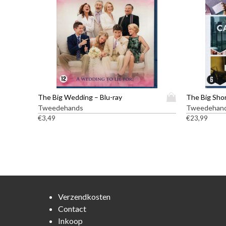
D
The Big Wedding – Blu-ray
The Big Shor
i
Tweedehands
Tweedehan
t
€
3,49
€
23,99
p
r
o
d
u
c
t
Verzendkosten
h
Contact
e
Inkoop
e