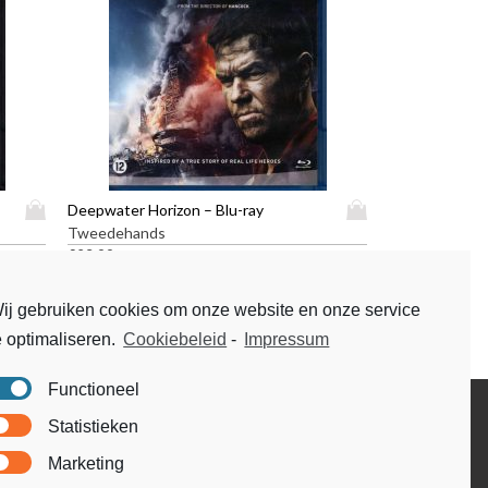
D
D
Deepwater Horizon – Blu-ray
i
i
Tweedehands
t
t
€
23,99
p
p
r
r
ij gebruiken cookies om onze website en onze service
o
o
e optimaliseren.
Cookiebeleid
-
Impressum
d
d
u
u
c
c
Functioneel
t
t
Disclaimer
Statistieken
h
h
Voorwaarden & condities
e
e
Marketing
e
e