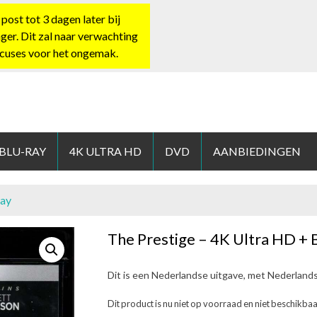
st tot 3 dagen later bij
nger. Dit zal naar verwachting
xcuses voor het ongemak.
HOP.NL
 BLU-RAY
4K ULTRA HD
DVD
AANBIEDINGEN
ray
The Prestige – 4K Ultra HD + 
Dit is een Nederlandse uitgave, met Nederland
Dit product is nu niet op voorraad en niet beschikbaa