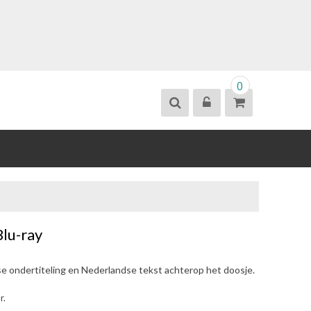
0
Blu-ray
se ondertiteling en Nederlandse tekst achterop het doosje.
r.