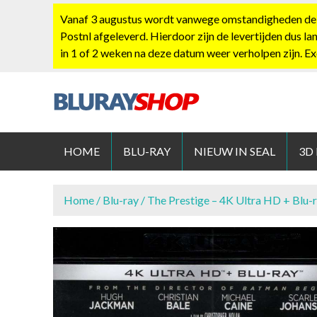
S
Vanaf 3 augustus wordt vanwege omstandigheden de po
k
Postnl afgeleverd. Hierdoor zijn de levertijden dus la
i
in 1 of 2 weken na deze datum weer verholpen zijn. E
p
t
o
c
BLURAYS
o
n
HOME
BLU-RAY
NIEUW IN SEAL
3D
t
e
n
Home
/
Blu-ray
/ The Prestige – 4K Ultra HD + Blu-
t