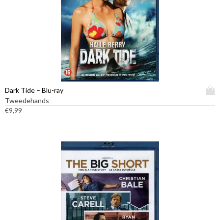
D
Dark Tide – Blu-ray
i
Tweedehands
t
€
9,99
p
r
o
d
u
c
t
h
e
e