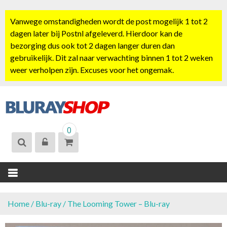
S
k
Vanwege omstandigheden wordt de post mogelijk 1 tot 2
i
dagen later bij Postnl afgeleverd. Hierdoor kan de
p
bezorging dus ook tot 2 dagen langer duren dan
t
gebruikelijk. Dit zal naar verwachting binnen 1 tot 2 weken
o
weer verholpen zijn. Excuses voor het ongemak.
c
o
n
t
BLURAYSHOP.
e
0
NL
n
t
Home
/
Blu-ray
/ The Looming Tower – Blu-ray