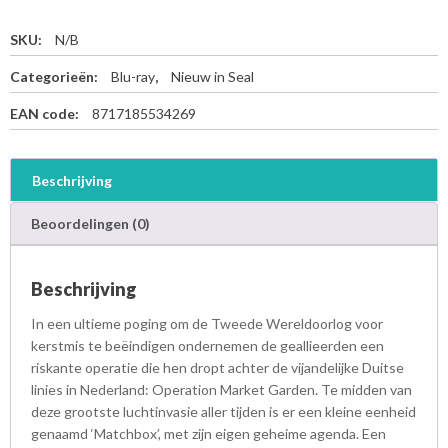
SKU:
N/B
Categorieën:
Blu-ray
,
Nieuw in Seal
EAN code:
8717185534269
Beschrijving
Beoordelingen (0)
Beschrijving
In een ultieme poging om de Tweede Wereldoorlog voor
kerstmis te beëindigen ondernemen de geallieerden een
riskante operatie die hen dropt achter de vijandelijke Duitse
linies in Nederland: Operation Market Garden. Te midden van
deze grootste luchtinvasie aller tijden is er een kleine eenheid
genaamd ‘Matchbox’, met zijn eigen geheime agenda. Een