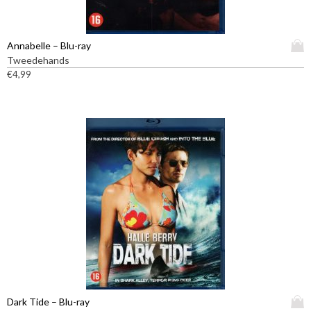
D
Annabelle – Blu-ray
i
Tweedehands
t
€
4,99
p
r
o
d
u
c
t
h
e
e
f
t
m
e
e
D
Dark Tide – Blu-ray
r