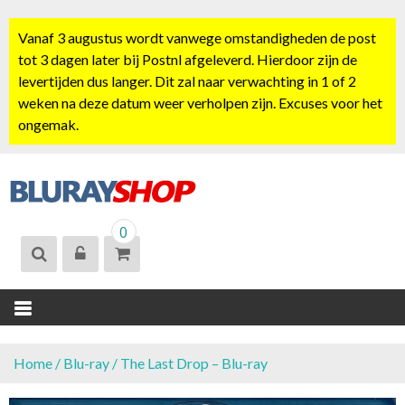
S
k
Vanaf 3 augustus wordt vanwege omstandigheden de post
i
tot 3 dagen later bij Postnl afgeleverd. Hierdoor zijn de
p
levertijden dus langer. Dit zal naar verwachting in 1 of 2
t
weken na deze datum weer verholpen zijn. Excuses voor het
o
ongemak.
c
o
n
t
BLURAYSHOP.
e
0
NL
n
t
Home
/
Blu-ray
/ The Last Drop – Blu-ray