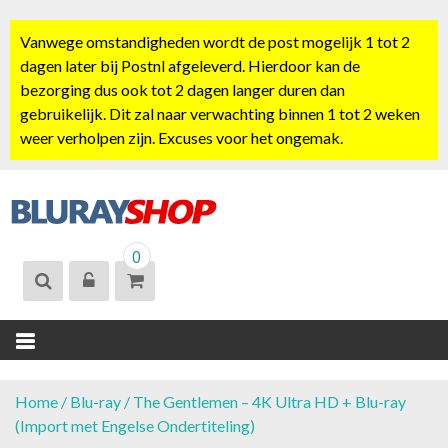
S
k
Vanwege omstandigheden wordt de post mogelijk 1 tot 2
i
dagen later bij Postnl afgeleverd. Hierdoor kan de
p
bezorging dus ook tot 2 dagen langer duren dan
t
gebruikelijk. Dit zal naar verwachting binnen 1 tot 2 weken
o
weer verholpen zijn. Excuses voor het ongemak.
c
o
n
t
BLURAYSHOP.
e
0
NL
n
t
Home
/
Blu-ray
/ The Gentlemen – 4K Ultra HD + Blu-ray
(Import met Engelse Ondertiteling)