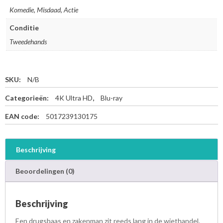
Komedie, Misdaad, Actie
Conditie
Tweedehands
SKU:
N/B
Categorieën:
4K Ultra HD
,
Blu-ray
EAN code:
5017239130175
Beschrijving
Beoordelingen (0)
Beschrijving
Een drugsbaas en zakenman zit reeds lang in de wiethandel.