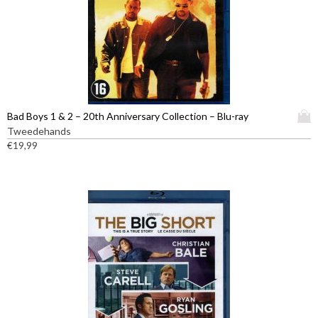
D
Bad Boys 1 & 2 – 20th Anniversary Collection – Blu-ray
i
Tweedehands
t
€
19,99
p
r
o
d
u
c
t
h
e
e
f