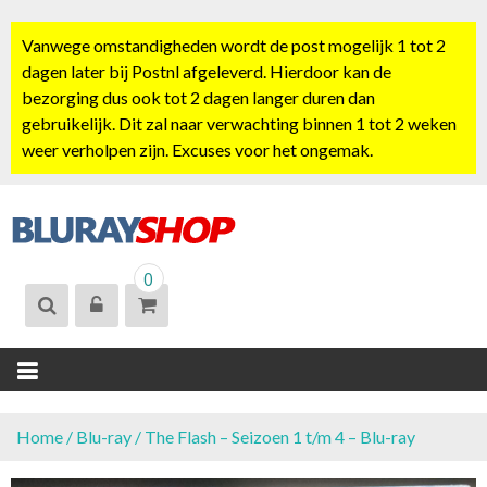
S
k
Vanwege omstandigheden wordt de post mogelijk 1 tot 2
i
dagen later bij Postnl afgeleverd. Hierdoor kan de
p
bezorging dus ook tot 2 dagen langer duren dan
t
gebruikelijk. Dit zal naar verwachting binnen 1 tot 2 weken
o
weer verholpen zijn. Excuses voor het ongemak.
c
o
n
t
BLURAYSHOP.
e
0
NL
n
t
Home
/
Blu-ray
/ The Flash – Seizoen 1 t/m 4 – Blu-ray