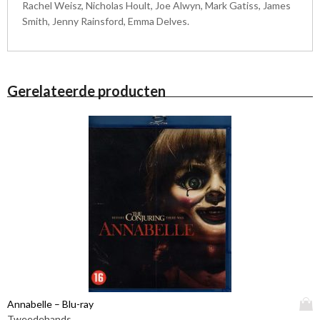
Rachel Weisz, Nicholas Hoult, Joe Alwyn, Mark Gatiss, James
Smith, Jenny Rainsford, Emma Delves.
Gerelateerde producten
D
Annabelle – Blu-ray
i
Tweedehands