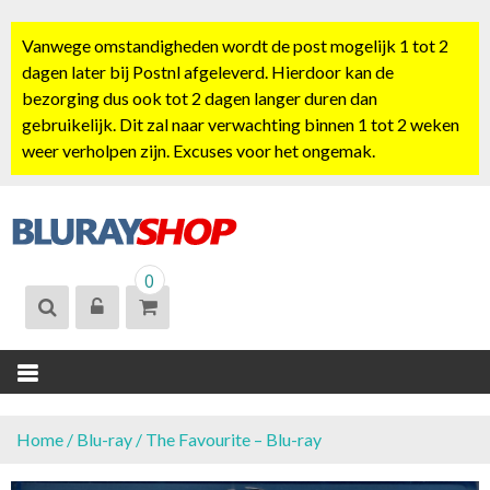
S
k
Vanwege omstandigheden wordt de post mogelijk 1 tot 2
i
dagen later bij Postnl afgeleverd. Hierdoor kan de
p
bezorging dus ook tot 2 dagen langer duren dan
t
gebruikelijk. Dit zal naar verwachting binnen 1 tot 2 weken
o
weer verholpen zijn. Excuses voor het ongemak.
c
o
n
t
BLURAYSHOP.
e
0
NL
n
t
Home
/
Blu-ray
/ The Favourite – Blu-ray