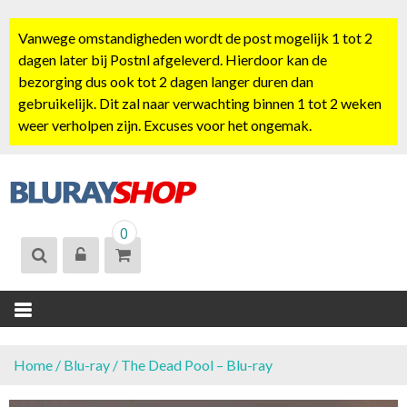
S
k
Vanwege omstandigheden wordt de post mogelijk 1 tot 2
i
dagen later bij Postnl afgeleverd. Hierdoor kan de
p
bezorging dus ook tot 2 dagen langer duren dan
t
gebruikelijk. Dit zal naar verwachting binnen 1 tot 2 weken
o
weer verholpen zijn. Excuses voor het ongemak.
c
o
n
t
BLURAYSHOP.
e
0
NL
n
t
Home
/
Blu-ray
/ The Dead Pool – Blu-ray