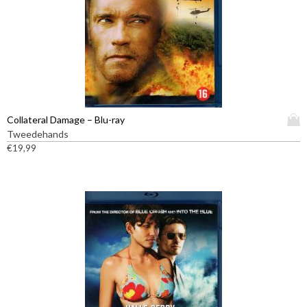
D
Collateral Damage – Blu-ray
i
Tweedehands
t
€
19,99
p
r
o
d
u
c
t
h
e
e
f