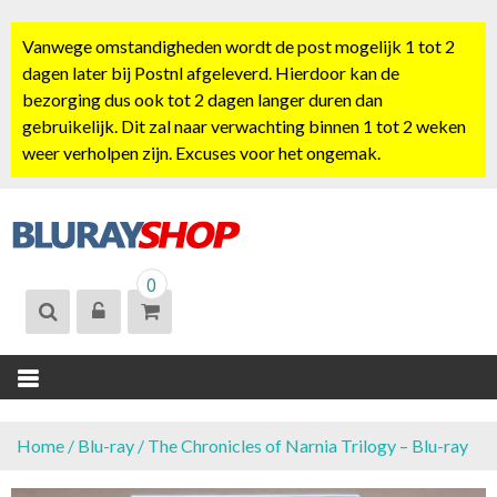
S
k
Vanwege omstandigheden wordt de post mogelijk 1 tot 2
i
dagen later bij Postnl afgeleverd. Hierdoor kan de
p
bezorging dus ook tot 2 dagen langer duren dan
t
gebruikelijk. Dit zal naar verwachting binnen 1 tot 2 weken
o
weer verholpen zijn. Excuses voor het ongemak.
c
o
n
t
BLURAYSHOP.
e
0
NL
n
t
Home
/
Blu-ray
/ The Chronicles of Narnia Trilogy – Blu-ray