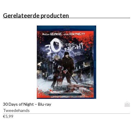
Gerelateerde producten
D
30 Days of Night – Blu-ray
i
Tweedehands
t
€
5,99
p
r