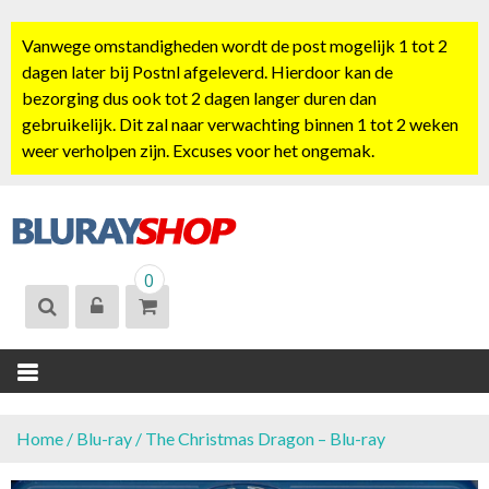
S
k
Vanwege omstandigheden wordt de post mogelijk 1 tot 2
i
dagen later bij Postnl afgeleverd. Hierdoor kan de
p
bezorging dus ook tot 2 dagen langer duren dan
t
gebruikelijk. Dit zal naar verwachting binnen 1 tot 2 weken
o
weer verholpen zijn. Excuses voor het ongemak.
c
o
n
t
BLURAYSHOP.
e
0
NL
n
t
Home
/
Blu-ray
/ The Christmas Dragon – Blu-ray