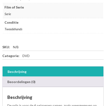
Film of Serie
Serie
Conditie
Tweedehands
SKU:
N/B
Categorie:
DVD
Beschrijving
Beoordelingen (0)
Beschrijving
De prijs is voor de 4 seizoenen samen, zoals weergegeven op