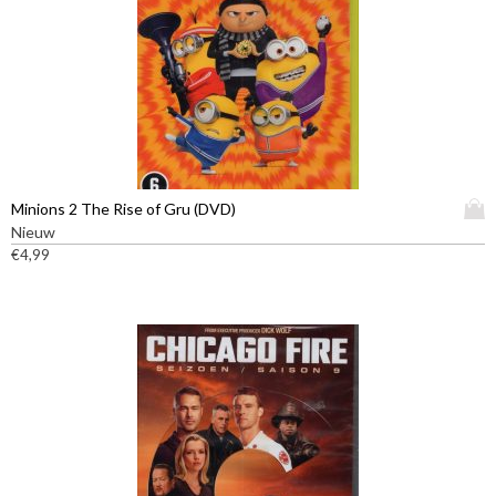
D
Minions 2 The Rise of Gru (DVD)
i
Nieuw
t
€
4,99
p
r
o
d
u
c
t
h
e
e