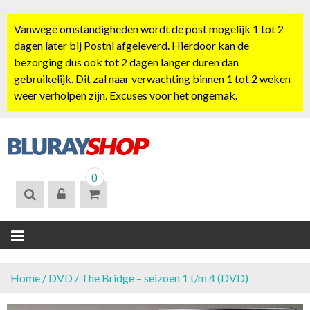
S
k
Vanwege omstandigheden wordt de post mogelijk 1 tot 2
i
dagen later bij Postnl afgeleverd. Hierdoor kan de
p
bezorging dus ook tot 2 dagen langer duren dan
t
gebruikelijk. Dit zal naar verwachting binnen 1 tot 2 weken
o
weer verholpen zijn. Excuses voor het ongemak.
c
o
n
t
BLURAYSHOP.
e
0
NL
n
t
Home
/
DVD
/ The Bridge – seizoen 1 t/m 4 (DVD)