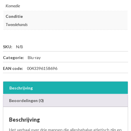
Komedie
Conditie
Tweedehands
SKU:
N/B
Categorie:
Blu-ray
EAN code:
0043396158696
Beschrijving
Beoordelingen (0)
Beschrijving
Het verhaal over drie mannen die allesbehalve atletisch zijn en