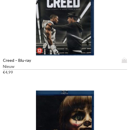
D
Creed – Blu-ray
i
Nieuw
t
€
4,99
p
r
o
d
u
c
t
h
e