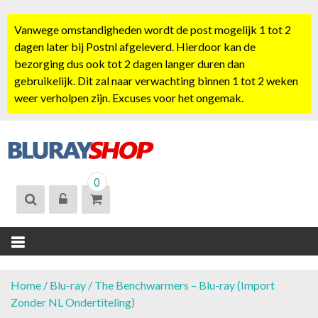
S
k
Vanwege omstandigheden wordt de post mogelijk 1 tot 2
i
dagen later bij Postnl afgeleverd. Hierdoor kan de
p
bezorging dus ook tot 2 dagen langer duren dan
t
gebruikelijk. Dit zal naar verwachting binnen 1 tot 2 weken
o
weer verholpen zijn. Excuses voor het ongemak.
c
o
n
t
BLURAYSHOP.
e
0
NL
n
t
Home
/
Blu-ray
/ The Benchwarmers – Blu-ray (Import
Zonder NL Ondertiteling)