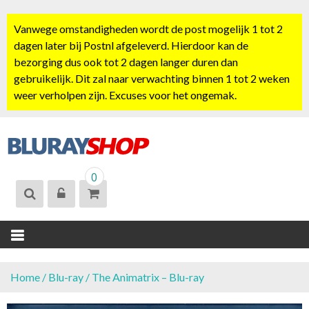
S
k
Vanwege omstandigheden wordt de post mogelijk 1 tot 2
i
dagen later bij Postnl afgeleverd. Hierdoor kan de
p
bezorging dus ook tot 2 dagen langer duren dan
t
gebruikelijk. Dit zal naar verwachting binnen 1 tot 2 weken
o
weer verholpen zijn. Excuses voor het ongemak.
c
o
n
t
BLURAYSHOP.
e
0
NL
n
t
Home
/
Blu-ray
/ The Animatrix – Blu-ray