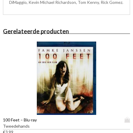
DiMaggio, Kevin Michael Richardson, Tom Kenny, Rick Gomez.
Gerelateerde producten
D
100 Feet – Blu-ray
i
Tweedehands
t
€
3,99