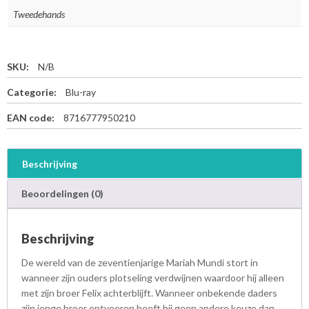
Tweedehands
SKU:
N/B
Categorie:
Blu-ray
EAN code:
8716777950210
Beschrijving
Beoordelingen (0)
Beschrijving
De wereld van de zeventienjarige Mariah Mundi stort in
wanneer zijn ouders plotseling verdwijnen waardoor hij alleen
met zijn broer Felix achterblijft. Wanneer onbekende daders
zijn jonge broer ontvoeren heeft hij geen andere keuze dan