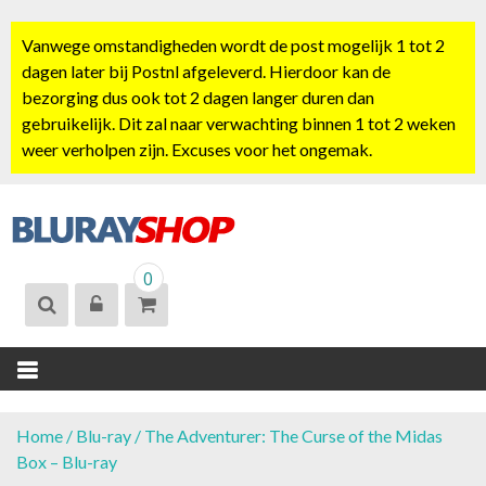
S
k
Vanwege omstandigheden wordt de post mogelijk 1 tot 2
i
dagen later bij Postnl afgeleverd. Hierdoor kan de
p
bezorging dus ook tot 2 dagen langer duren dan
t
gebruikelijk. Dit zal naar verwachting binnen 1 tot 2 weken
o
weer verholpen zijn. Excuses voor het ongemak.
c
o
n
t
BLURAYSHOP.
e
0
NL
n
t
Home
/
Blu-ray
/ The Adventurer: The Curse of the Midas
Box – Blu-ray