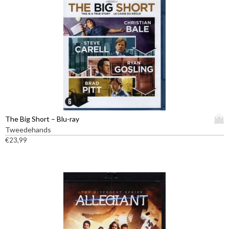
D
The Big Short – Blu-ray
i
Tweedehands
t
€
23,99
p
r
o
d
u
c
t
h