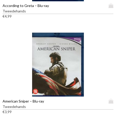
D
According to Greta – Blu-ray
i
Tweedehands
t
€
4,99
p
r
o
d
u
c
t
h
e
e
f
t
m
e
e
D
American Sniper – Blu-ray
r
i
Tweedehands
d
t
€
3,99
e