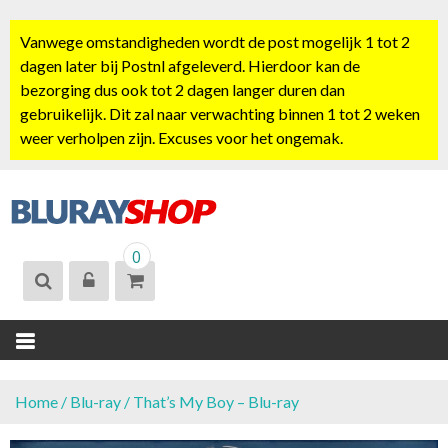
S
k
Vanwege omstandigheden wordt de post mogelijk 1 tot 2
i
dagen later bij Postnl afgeleverd. Hierdoor kan de
p
bezorging dus ook tot 2 dagen langer duren dan
t
gebruikelijk. Dit zal naar verwachting binnen 1 tot 2 weken
o
weer verholpen zijn. Excuses voor het ongemak.
c
o
n
t
BLURAYSHOP.
e
0
NL
n
t
Home
/
Blu-ray
/ That’s My Boy – Blu-ray